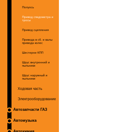
Полуось
Привод спидометра и
тросы
Привод сцепления
Привода в сб. и валы
привода колес
Шестерни КПП
Шрус внутренний и
пыльники
Шрус наружный и
пыльники
Ходовая часть
Электрооборудование
Автозапчасти ГАЗ
Автомузыка
Автохимия