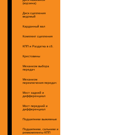
(корзина)
Диск сцепления
ведомый
Карданный вал
Комплект сцепления
КПП и Раздатка в сб.
Крестовины
Механизм выбора
передач
Механизм
переключения передач
Мост задний и
дифференциал
Мост передний и
дифференциал
Подшипники выжимные
Подшипники, сальники и
ремкомплекты КПП