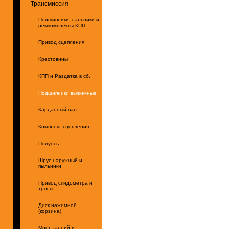
Трансмиссия
Подшипники, сальники и
ремкомплекты КПП
Привод сцепления
Крестовины
КПП и Раздатка в сб.
Подшипники выжимные
Карданный вал
Комплект сцепления
Полуось
Шрус наружный и
пыльники
Привод спидометра и
тросы
Диск нажимной
(корзина)
Мост задний и