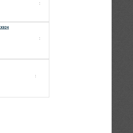
:
LX824
:
: