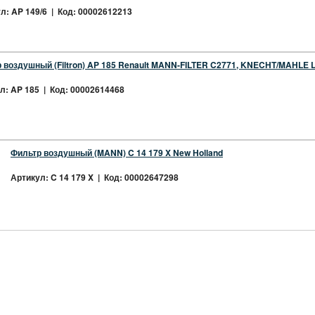
л: AP 149/6 | Код: 00002612213
 воздушный (Filtron) AP 185 Renault MANN-FILTER C2771, KNECHT/MAHLE 
л: AP 185 | Код: 00002614468
Фильтр воздушный (MANN) C 14 179 X New Holland
Артикул: C 14 179 X | Код: 00002647298