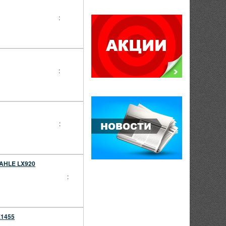
:
:
:
MAHLE LX920
:
X1455