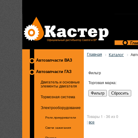
Гла
Главная
Каталог
Авт
Автозапчасти ВАЗ
Автозапчасти ГАЗ
Фильтр
Торговая марка:
Двигатель и основные
элементы двигателя
Тормозная система
Электрооборудование
Товары 1 - 36 из 0
Реле,прикуриватели
|
все
Свечи зажигания
Привод