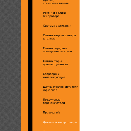
стеклоочистителя
Ремни и ролики
генератора
Система зажигания
Оптика задние фонари
штатные
Оптика переднее
освещение штатное
Оптика фары
противотуманные
Стартеры и
комплектующие
Щетка стеклоочистителя
каркасная
Подрулевые
переключатели
Провода в/в
Датчики и контроллеры