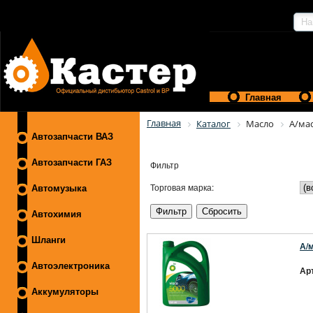
Главная
Главная
Каталог
Масло
А/ма
Автозапчасти ВАЗ
Автозапчасти ГАЗ
Фильтр
Торговая марка:
Автомузыка
Автохимия
Шланги
А/
Автоэлектроника
Ар
Аккумуляторы