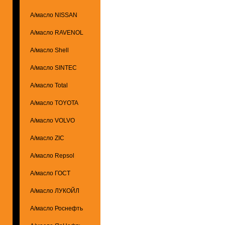
А/масло NISSAN
А/масло RAVENOL
А/масло Shell
А/масло SINTEC
А/масло Total
А/масло TOYOTA
А/масло VOLVO
А/масло ZIC
А/масло Repsol
А/масло ГОСТ
А/масло ЛУКОЙЛ
А/масло Роснефть