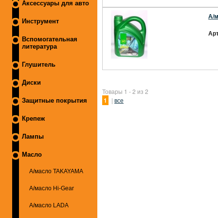
Аксессуары для авто
А/м
Инструмент
Арт
Вспомогательная
литература
Глушитель
Диски
Товары 1 - 2 из 2
1
|
все
Защитные покрытия
Крепеж
Лампы
Масло
А/масло TAKAYAMA
А/масло Hi-Gear
А/масло LADA