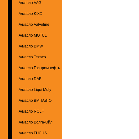
А/масло VAG
А/масло KIXX
А/масло Valvoline
А/масло MOTUL
А/масло BMW
А/масло Texaco
А/масло Газпромнефть
А/масло DAF
А/масло Liqui Moly
А/масло ВМПАВТО
А/масло ROLF
А/масло Волга-Ойл
А/масло FUCHS