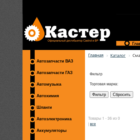
Гла
Главная
Каталог
Сма
Автозапчасти ВАЗ
Автозапчасти ГАЗ
Фильтр
Торговая марка:
Автомузыка
Автохимия
Шланги
Товары 1 - 36 из 0
Автоэлектроника
|
все
Аккумуляторы